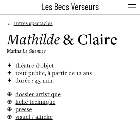
Les Becs Verseurs
←
autres spectacles
Mathilde
& Claire
Marina
Le Guennec
✦
théâtre d’objet
✦
tout public, à partir de 12 ans
✦
durée : 45 min.
⊕
dossier artistique
⊕
fiche technique
⊕
presse
⊕
visuel / affiche