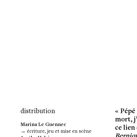
distribution
« Pépé
mort, j
Marina Le Guennec
ce lien
→ écriture, jeu et mise en scène
Berniq