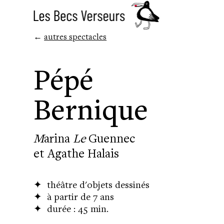
←
autres spectacles
Pépé
Bernique
M
arina
Le
Guennec
et Agathe Halais
✦
théâtre
d'objets dessinés
✦
à partir de 7 ans
✦
durée : 45 min.