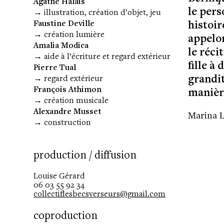
Agathe Halais
le pers
→ illustration, création d’objet, jeu
Faustine Deville
histoir
→ création lumière
appelon
Amalia Modica
le réci
→ aide à l’écriture et regard extérieur
fille
à d
Pierre Tual
grandit
→ regard extérieur
François Athimon
manièr
→ création musicale
Alexandre Musset
Marina 
→ construction
production / diffusion
Louise Gérard
06 03 55 92 34
collectiflesbecsverseurs@gmail.com
coproduction