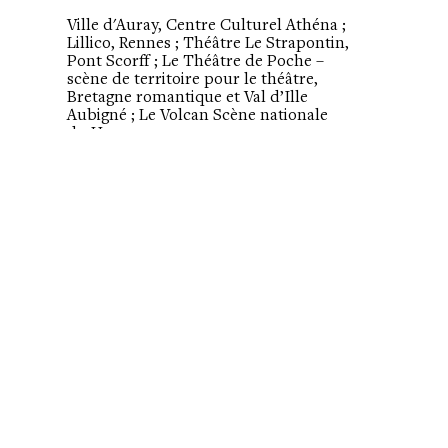
Ville d'Auray, Centre Culturel Athéna ;
Lillico, Rennes ; Théâtre Le Strapontin,
Pont Scorff ; Le Théâtre de Poche –
scène de territoire pour le théâtre,
Bretagne romantique et Val d’Ille
Aubigné ; Le Volcan Scène nationale
du Havre
soutiens
La Communauté de Communes Loué
Brûlon Noyen ; Le Sabot d'Or, Saint
Gilles ; Le Théâtre du Cercle, Rennes ;
Le Théâtre Massalia scène
conventionnée d'intérêt national Art,
Enfance, Jeunesse, Marseille
soutiens financiers
Le Ministère de la culture et de la
communication, DRAC Bretagne, le
Conseil Régional de Bretagne, Rennes