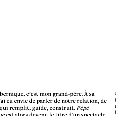
 bernique
, c’est mon grand-père.
À
sa
’ai eu envie de parler de notre relation, de
 qui remplit, guide, construit.
Pépé
ue
est alors devenu le titre d'un spectacle,