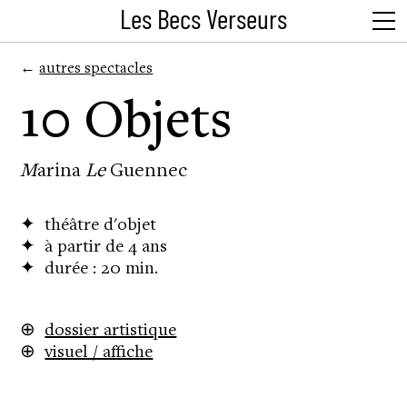
Les Becs Verseurs
←
autres spectacles
10 Objets
M
arina
Le
Guennec
✦
théâtre d'objet
✦
à partir de 4 ans
✦
durée : 20 min.
⊕
dossier artistique
⊕
visuel / affiche