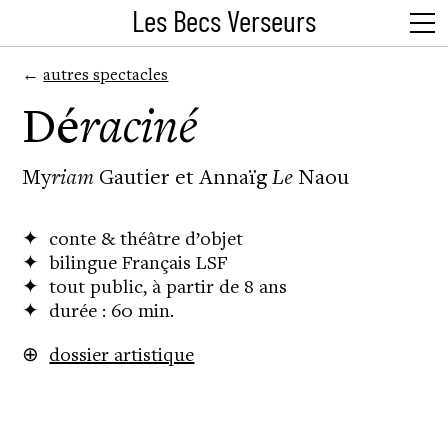
Les Becs Verseurs
←
autres spectacles
Dé
raciné
My
riam
Gautier et Annaïg
Le
Naou
✦ conte & théâtre d’objet
✦ bilingue Français LSF
✦ tout public, à partir de 8 ans
✦ durée : 60 min.
⊕
dossier artistique