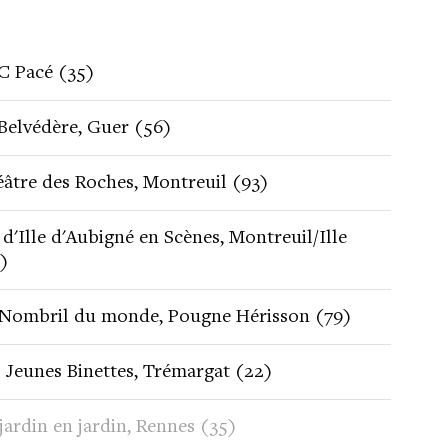
C Pacé (35)
Belvédère, Guer (56)
âtre des Roches, Montreuil (93)
 d'Ille d'Aubigné en Scènes, Montreuil/Ille
)
 Nombril du monde, Pougne Hérisson (79)
 Jeunes Binettes, Trémargat (22)
jardin en jardin, Rennes (35)