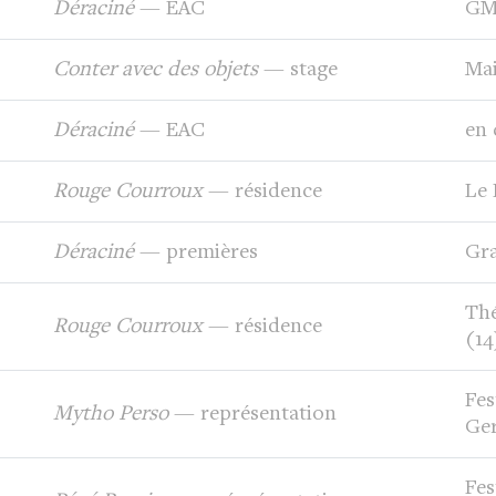
Déraciné
— EAC
GMV
Conter avec des objets
— stage
Ma
Déraciné
— EAC
en
Rouge Courroux
— résidence
Le 
Déraciné
— premières
Gra
Thé
Rouge Courroux
— résidence
(14
Fes
Mytho Perso
— représentation
Ger
Fes