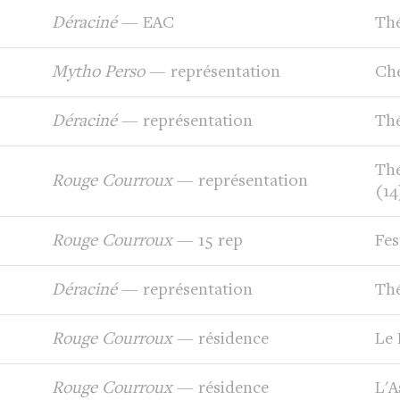
Déraciné
— EAC
Thé
Mytho Perso
— représentation
Che
Déraciné
— représentation
Thé
Thé
Rouge Courroux
— représentation
(14
Rouge Courroux
— 15 rep
Fes
Déraciné
— représentation
Thé
Rouge Courroux
— résidence
Le
Rouge Courroux
— résidence
L'