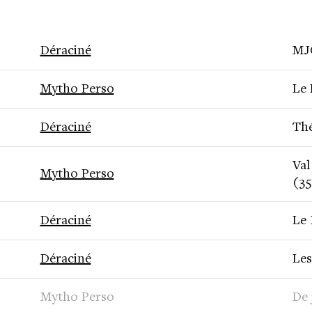
Déraciné
MJ
Mytho Perso
Le 
Déraciné
Thé
Val
Mytho Perso
(35
Déraciné
Le
Déraciné
Les
Mytho Perso
De 