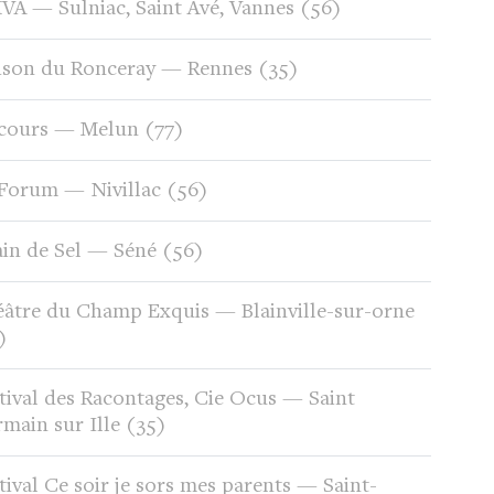
A — Sulniac, Saint Avé, Vannes (56)
ison du Ronceray — Rennes (35)
 cours — Melun (77)
Forum — Nivillac (56)
in de Sel — Séné (56)
âtre du Champ Exquis — Blainville-sur-orne
)
tival des Racontages, Cie Ocus — Saint
main sur Ille (35)
tival Ce soir je sors mes parents — Saint-