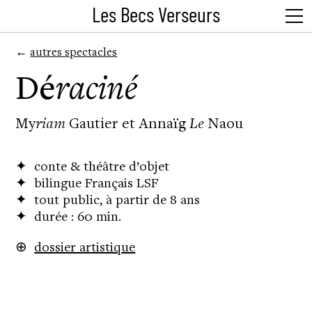
Les Becs Verseurs
←
autres spectacles
Dé
raciné
My
riam
Gautier et Annaïg
Le
Naou
✦ conte & théâtre d’objet
✦ bilingue Français LSF
✦ tout public, à partir de 8 ans
✦ durée : 60 min.
⊕
dossier artistique